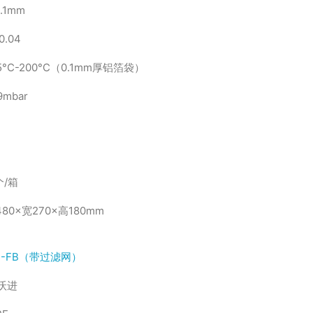
.1mm
0.04
5°C-200°C（0.1mm厚铝箔袋）
9mbar
个/箱
80×宽270×高180mm
01-FB（带过滤网）
N沃进