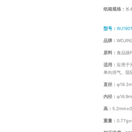
纸箱规格：
长4
型号：
WJ19
品牌：
WOJI
原料：
食品级P
适用：
应用于
单向排气、阻
直径：
φ19.3
内径：
φ16.9
高：
5.2mm±0
重量：
0.77g±