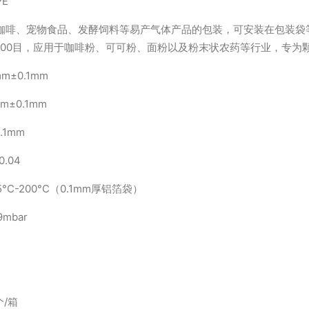
E
咖啡、宠物食品、发酵饲料等易产气体产品的包装，可安装在包装袋
100目，应用于咖啡粉、可可粉、面粉以及粉末状农药等行业，专为
mm±0.1mm
mm±0.1mm
.1mm
0.04
5°C-200°C（0.1mm厚铝箔袋）
9mbar
个/箱