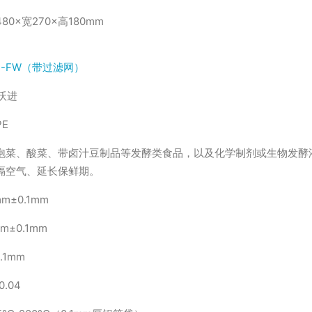
80×宽270×高180mm
01-FW（带过滤网）
N沃进
E
泡菜、酸菜、带卤汁豆制品等发酵类食品，以及化学制剂或生物发酵
隔空气、延长保鲜期。
mm±0.1mm
mm±0.1mm
.1mm
0.04