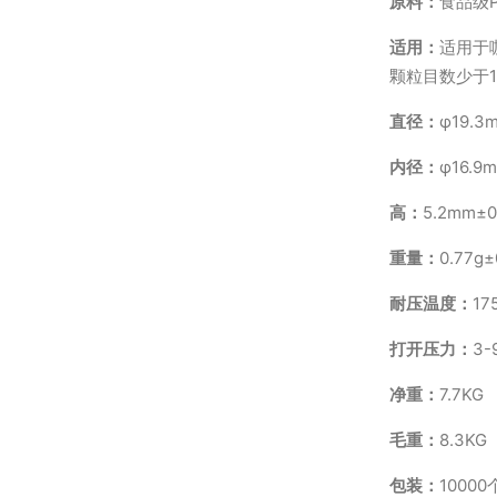
原料：
食品级P
适用：
适用于
颗粒目数少于
直径：
φ19.3
内径：
φ16.9
高：
5.2mm±0
重量：
0.77g±
耐压温度：
17
打开压力：
3-
净重：
7.7KG
毛重：
8.3KG
包装：
10000