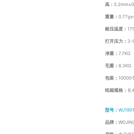
高：
5.2mm±0
重量：
0.77g±
耐压温度：
17
打开压力：
3-
净重：
7.7KG
毛重：
8.3KG
包装：
10000
纸箱规格：
长4
型号：
WJ19
品牌：
WOJI