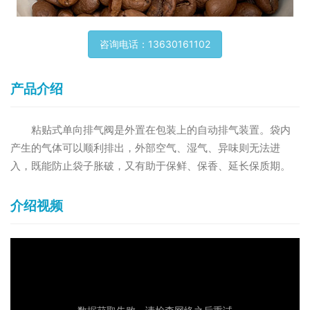
排气阀压阀机
咨询电话：13630161102
咖啡罐 & 闻香瓶
包装袋
产品介绍
技术支持
粘贴式单向排气阀是外置在包装上的自动排气装置。袋内
产生的气体可以顺利排出，外部空气、湿气、异味则无法进
联系我们
入，既能防止袋子胀破，又有助于保鲜、保香、延长保质期。
介绍视频