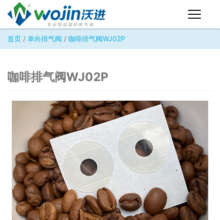
首页
/
单向排气阀
/
咖啡排气阀WJ02P
首页
认识沃进
咖啡排气阀WJ02P
企业简介
企业荣誉
企业文化
企业创新
人才团队
产品中心
单向排气阀